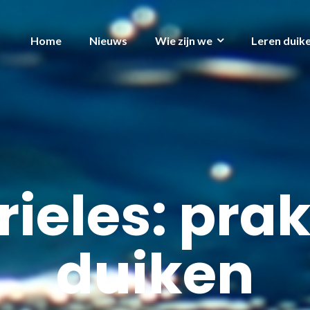
Home
Nieuws
Wie zijn we
Leren duik
ieles: pra
duiken