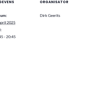
GEVENS
ORGANISATOR
tum:
Dirk Geerits
april 2025
:
45 - 20:45