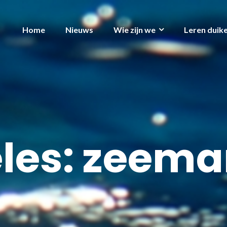
Home
Nieuws
Wie zijn we
Leren duik
eles: zeem