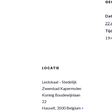
GE
Da
22 
Tijd
19:
LOCATIE
Leslokaal – Stedelijk
Zwembad Kapermolen
Koning Boudewijnlaan
22
Hasselt
,
3500
Belgium
+